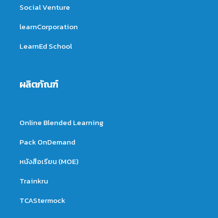
Social Venture
learnCorporation
LearnEd School
ผลิตภัณฑ์
Online Blended Learning
Pack OnDemand
หนังสือเรียน (MOE)
Trainkru
TCAStermock