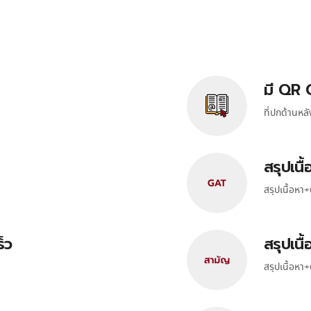
มี QR 
ที่ปกด้านห
สรุปเนื
สรุปเนื้อห
็ว
สรุปเนื
สรุปเนื้อหา