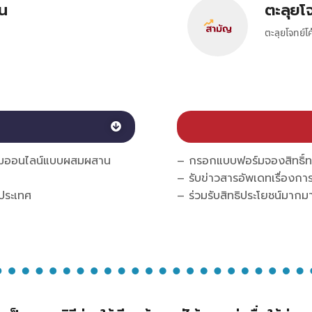
ยน
ตะลุยโจ
ตะลุยโจทย์โ
์มออนไลน์แบบผสมผสาน
– กรอกแบบฟอร์มจองสิทธิ์ท
– รับข่าวสารอัพเดทเรื่องกา
วประเทศ
– ร่วมรับสิทธิประโยชน์มาก