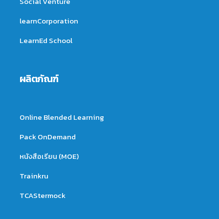
Social Venture
learnCorporation
LearnEd School
ผลิตภัณฑ์
Online Blended Learning
Pack OnDemand
หนังสือเรียน (MOE)
Trainkru
TCAStermock