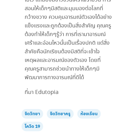
ไปไว แถมยังมีข่าวชวนเศร้าใจรายวัน การ
สอนให้เด็กๆมีสติและมุมมองต่อโลกที่
กว้างขวาง ควบคุมอารมณ์ตัวเองได้อย่าง
แข็งแรงและถูกต้องเป็นสิ่งสำคัญ คุณครู
ต้องทำให้เด็กๆรู้ว่า การที่เรามาอารมณ์
เศร้าและอ่อนไหวนั้นเป็นเรื่องปกติ แต่สิ่ง
สำคัยคือนักเรียนต้องมีสติที่จะเข้าใจ
เหตุผลและอารมณ์ของตัวเอง โดยที่
คุณครูสามารถช่วยนำทางให้เด็กๆมี
พัฒนาการทางอารมณ์ที่ดีได้
ที่มา Edutopia
จิตวิทยา
จิตวิทยาครู
ห้องเรียน
โควิด 19