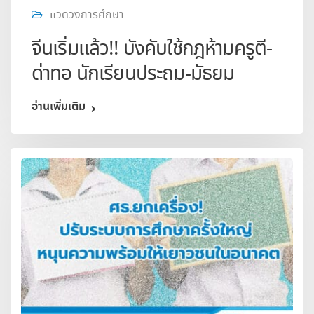
แวดวงการศึกษา
จีนเริ่มแล้ว!! บังคับใช้กฎห้ามครูตี-
ด่าทอ นักเรียนประถม-มัธยม
อ่านเพิ่มเติม