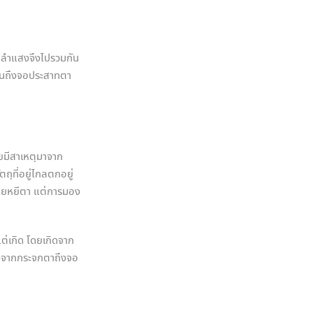
 ลำแสงจึงไปรวมกัน
อนถึงจอประสาทตา
ยมีสาเหตุมาจาก
ุที่อยู่ไกลตกอยู่
งคอยหยีตา แต่การมอง
่เกิด โดยเกิดจาก
ทางจากกระจกตาถึงจอ