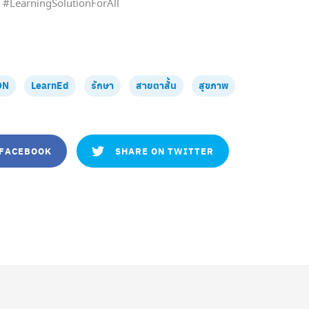
 #LearningSolutionForAll
ON
LearnEd
รักษา
สายตาสั้น
สุขภาพ
 FACEBOOK
SHARE ON TWITTER