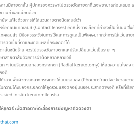
หลานมีสายตาสั้น ผู้ปกครองควรพาไปตรวจวัดสายตาที่โรงพยาบาลก่อนเสมอ เพร
จตาอย่างละเอียดด้วย
์จะแก้ไขด้วยการให้ใส่แว่นสายตาชนิดเลนส์เว้า
หรือคอนแทคเลนส์ (Contact lenses) อีกหนึ่งทางเลือกที่กำลังเป็นที่นิยม ซึ่งก็
ทคเลนส์จะมีข้อควรระวังในการใช้และการดูแลเป็นพิเศษมากกว่าการใส่แว่นสายต
การติดเชื้อที่ตาและเกิดแผลที่กระจกตาได้
สายตาสั้นชนิดร้าย ควรไปตรวจวัดสายตาและปรับเปลี่ยนแว่นเป็นระยะ ๆ
ธีรักษาสายตาสั้นด้วยการผ่าตัดหลากหลายวิธี
แฉก ๆ ในบริเวณนอกของกระจกตา (Radial keratotomy) ให้ลดความโค้งลง เพ
พอดี
์ไปทำลายพื้นผิวตรงกลางกระจกตาให้แบนราบลง (Photorefractive keratec
อปรับความโค้งของกระจกตาให้จุดรวมแสงตกอยู่บนจอประสาทตาพอดี หรือที่เรียก
sisted in situ keratomileusis)
้ถูกวิธี เพื่อสายตาที่ดีเลี่ยงการมีปัญหาต่อดวงตา
dthai.com