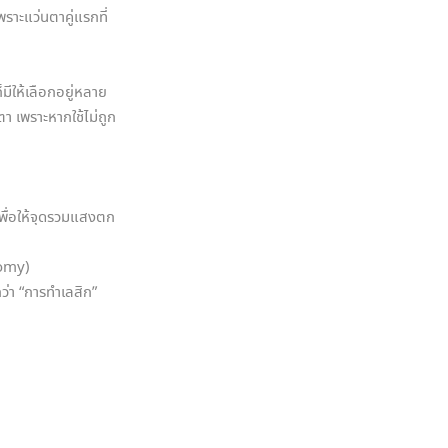
าะแว่นตาคู่แรกที่
มีให้เลือกอยู่หลาย
า เพราะหากใช้ไม่ถูก
ื่อให้จุดรวมแสงตก
tomy)
ว่า “การทำเลสิก”