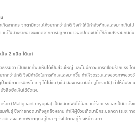
้น
จากกระจกตามีความโค้งมากกว่าปกติ จึงทำให้มีกำลังหักเหแสงมากเกินไป
า แต่ในบางรายอาจจะเกิดจากการมีลูกตายาวผิดปกติจนทำให้ลำแสงรวมกันก่
ป็น 2 ชนิด ได้แก่
ดา เป็นชนิดที่พบเห็นได้เป็นส่วนใหญ่ และไม่มีภาวะแทรกซ้อนร้ายแรง โด
ากกว่าปกติ จึงมีกำลังในการหักเหแสงมากขึ้น ทำให้จุดรวมแสงของภาพของวัตถ
ผู้ป่วยมีอาการมองไกล ๆ ได้ไม่ชัด (เช่น มองกระดานดำ ดูโทรทัศน์) ทำให้ต้อ
นังสือยังเห็นได้ชัดเจน
 (Malignant myopia) เป็นชนิดที่พบได้น้อย แต่ร้ายแรงและเป็นมาตั้งแต
มพันธุ์ ซึ่งถ่ายทอดมาถึงลูกถึงหลาน ทำให้ผู้ป่วยเกิดมามีกระบอกตา (ระยะ
ดรวมแสงของภาพวัตถุที่อยู่ไกล ๆ จึงไปตกอยู่ข้างหน้าจอตา