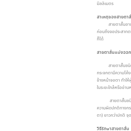
มิลลิเมตร
สาเหตุของสายตาสั
สายตาสั้นอาจเกิด
ก่อนถึงจอประสาทต
ก็ได้
สายตาสั้นแบ่งออกเ
สายตาสั้นชนิดธรรม
กระจกตามีความโค้งม
ข้างหน้าจอตา ทำให้
ในระยะใกล้หรืออ่านห
สายตาสั้นชนิดร้าย
ความผิดปกติทางกรร
ตา) ยาวกว่าปกติ จุ
วิธีรักษาสายตาสั้น