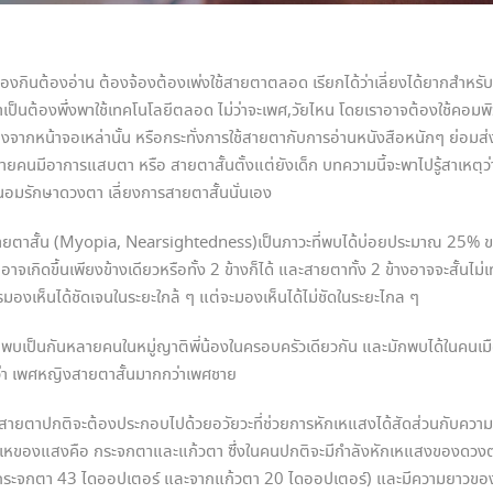
ต้องอ่าน ต้องจ้องต้องเพ่งใช้สายตาตลอด เรียกได้ว่าเลี่ยงได้ยากสำหรับก
จำเป็นต้องพึ่งพาใช้เทคโนโลยีตลอด ไม่ว่าจะเพศ,วัยไหน โดยเราอาจต้องใช้คอมพิ
่างจากหน้าจอเหล่านั้น หรือกระทั่งการใช้สายตากับการอ่านหนังสือหนักๆ ย่อม
ยคนมีอาการแสบตา หรือ สายตาสั้นตั้งแต่ยังเด็ก บทความนี้จะพาไปรู้สาเหตุว่า
นอมรักษาดวงตา เลี่ยงการสายตาสั้นนั่นเอง
น (Myopia, Nearsightedness)เป็นภาวะที่พบได้บ่อยประมาณ 25% ของ
เกิดขึ้นเพียงข้างเดียวหรือทั้ง 2 ข้างก็ได้ และสายตาทั้ง 2 ข้างอาจจะสั้นไม่เท่
าการมองเห็นได้ชัดเจนในระยะใกล้ ๆ แต่จะมองเห็นได้ไม่ชัดในระยะไกล ๆ
กพบเป็นกันหลายคนในหมู่ญาติพี่น้องในครอบครัวเดียวกัน และมักพบได้ในคน
่า เพศหญิงสายตาสั้นมากกว่าเพศชาย
ตาปกติจะต้องประกอบไปด้วยอวัยวะที่ช่วยการหักเหแสงได้สัดส่วนกับควา
หักเหของแสงคือ กระจกตาและแก้วตา ซึ่งในคนปกติจะมีกำลังหักเหแสงของดว
กกระจกตา 43 ไดออปเตอร์ และจากแก้วตา 20 ไดออปเตอร์) และมีความยาวข