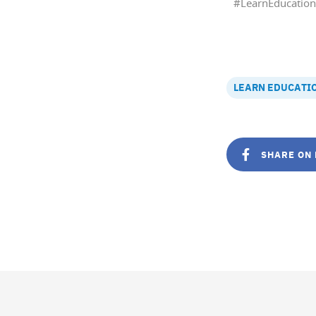
#LearnEducation
LEARN EDUCATI
SHARE ON