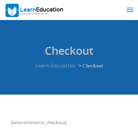
Checkout
Learn Education
>
Checkout
[woocommerce_checkout]