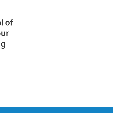
l of
our
ng