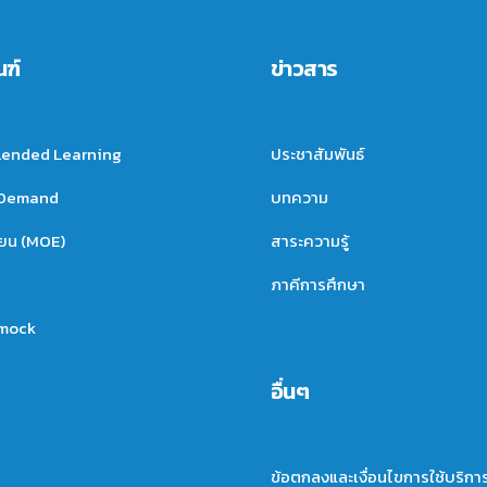
ณฑ์
ข่าวสาร
lended Learning
ประชาสัมพันธ์
nDemand
บทความ
ียน (MOE)
สาระความรู้
ภาคีการศึกษา
mock
อื่นๆ
ข้อตกลงและเงื่อนไขการใช้บริกา