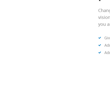
Chang
visio
you a
Giv
Add
Add