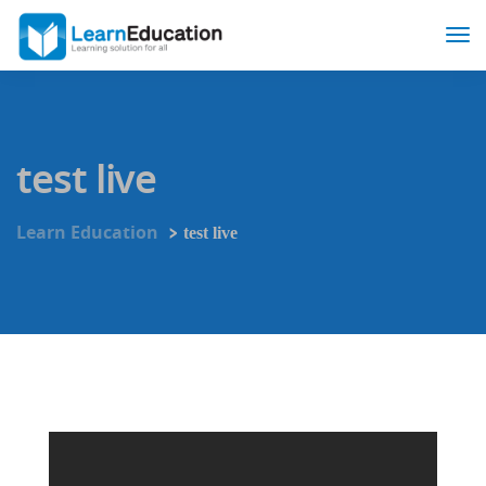
test live
>
Learn Education
test live